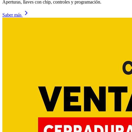
Aperturas, llaves con chip, controles y programación.
Saber más