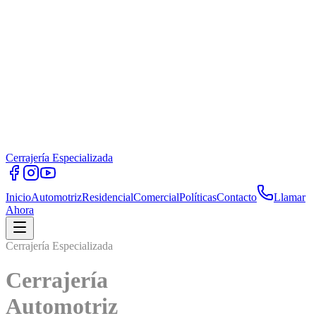
Cerrajería Especializada
Inicio
Automotriz
Residencial
Comercial
Políticas
Contacto
Llamar
Ahora
errajería Especializada
Cerrajería
Residencial