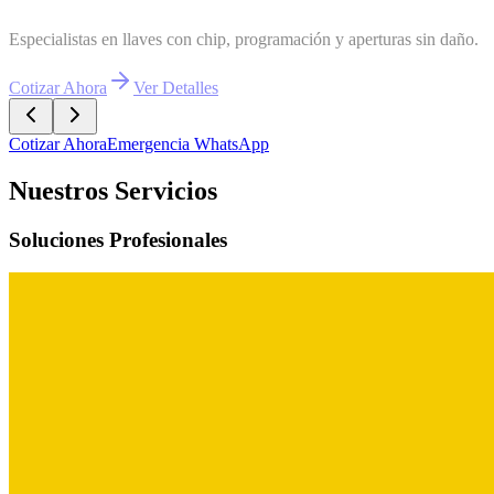
rotegiendo lo que más importa: Expertos en seguridad residencial
otizar Ahora
Ver Detalles
Cotizar Ahora
Emergencia WhatsApp
Nuestros Servicios
Soluciones Profesionales