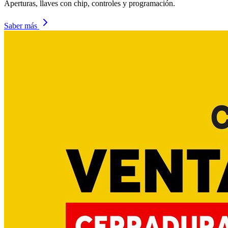
Aperturas, llaves con chip, controles y programación.
Saber más