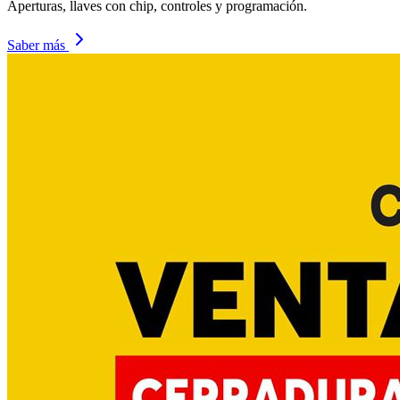
Aperturas, llaves con chip, controles y programación.
Saber más