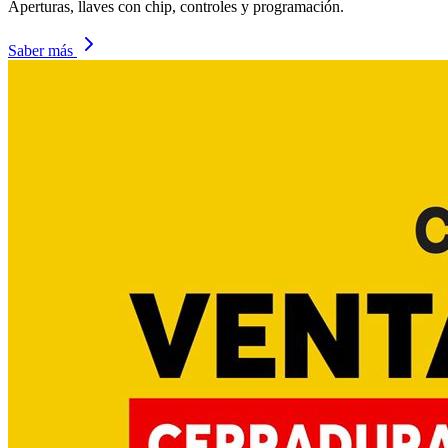
Aperturas, llaves con chip, controles y programación.
Saber más