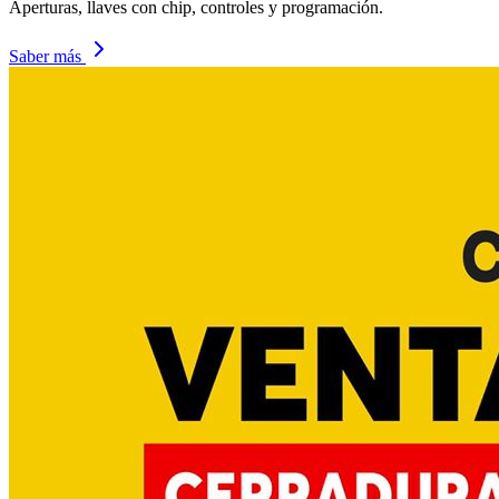
Aperturas, llaves con chip, controles y programación.
Saber más