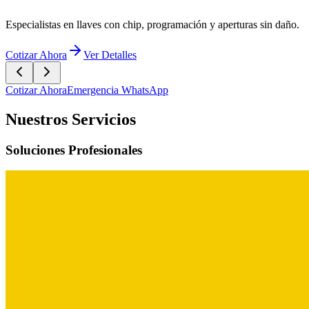
giendo lo que más importa: Expertos en seguridad residencial
ar Ahora
Ver Detalles
Cotizar Ahora
Emergencia WhatsApp
Nuestros Servicios
Soluciones Profesionales