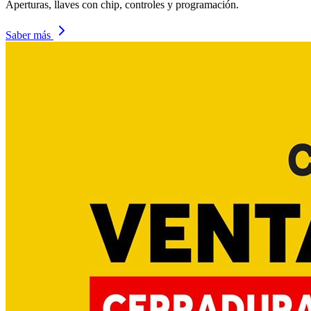
Aperturas, llaves con chip, controles y programación.
Saber más