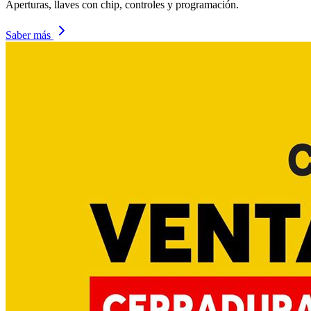
Aperturas, llaves con chip, controles y programación.
Saber más