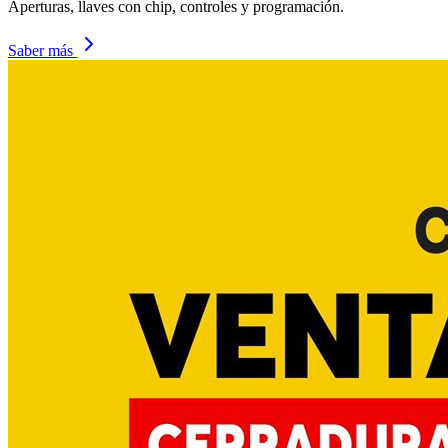
Aperturas, llaves con chip, controles y programación.
Saber más