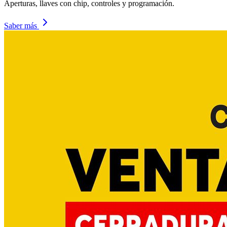
Aperturas, llaves con chip, controles y programación.
Saber más