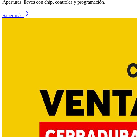
Aperturas, llaves con chip, controles y programación.
Saber más