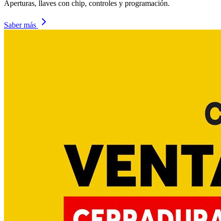
Aperturas, llaves con chip, controles y programación.
Saber más