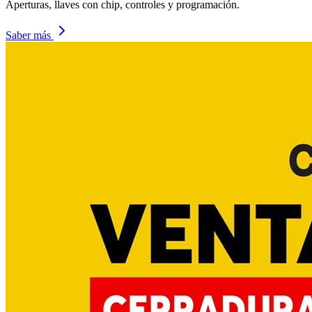
Aperturas, llaves con chip, controles y programación.
Saber más