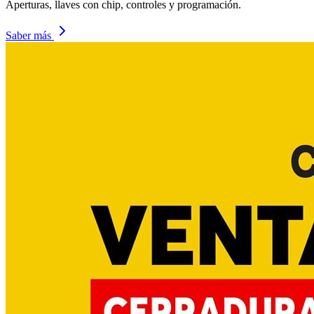
Aperturas, llaves con chip, controles y programación.
Saber más