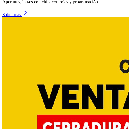
Aperturas, llaves con chip, controles y programación.
Saber más