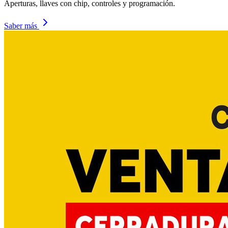
Aperturas, llaves con chip, controles y programación.
Saber más