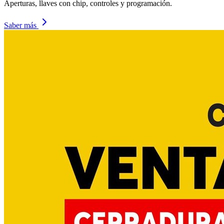
Aperturas, llaves con chip, controles y programación.
Saber más