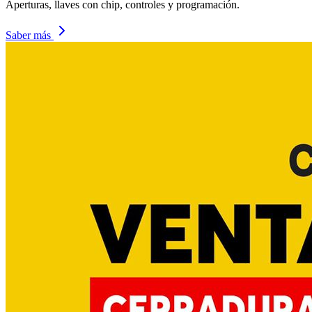
Aperturas, llaves con chip, controles y programación.
Saber más