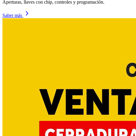
Aperturas, llaves con chip, controles y programación.
Saber más