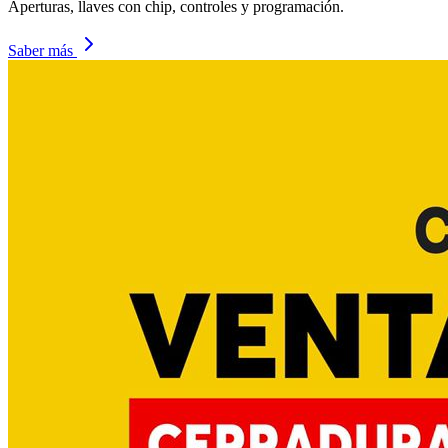
Aperturas, llaves con chip, controles y programación.
Saber más