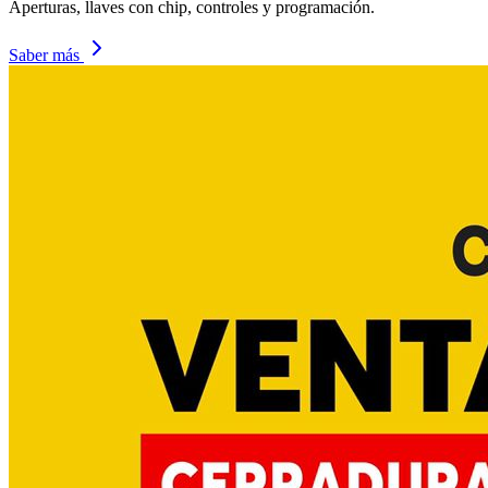
Aperturas, llaves con chip, controles y programación.
Saber más