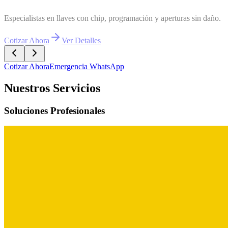
rotegiendo lo que más importa: Expertos en seguridad residencial
otizar Ahora
Ver Detalles
Cotizar Ahora
Emergencia WhatsApp
Nuestros Servicios
Soluciones Profesionales