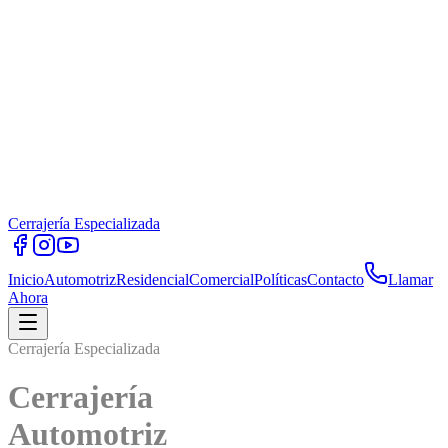
Cerrajería Especializada
Inicio
Automotriz
Residencial
Comercial
Políticas
Contacto
Llamar
Ahora
errajería Especializada
Cerrajería
Residencial