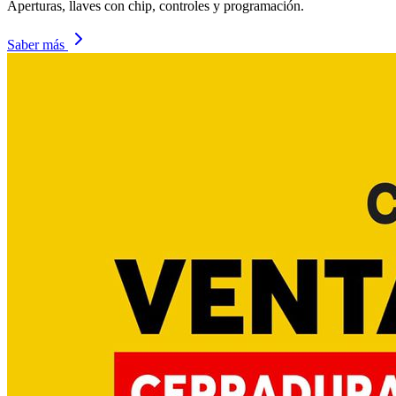
Aperturas, llaves con chip, controles y programación.
Saber más