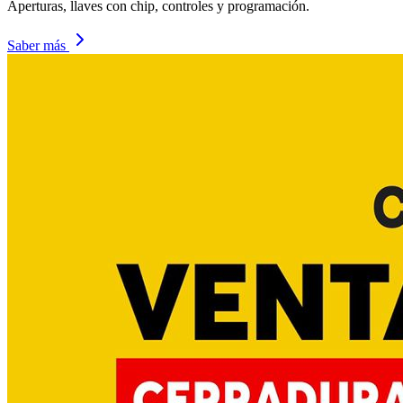
Aperturas, llaves con chip, controles y programación.
Saber más