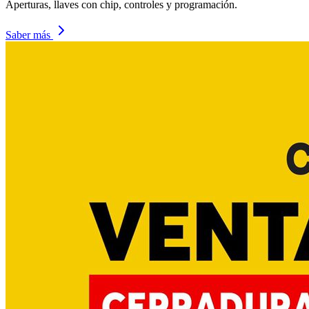
Aperturas, llaves con chip, controles y programación.
Saber más