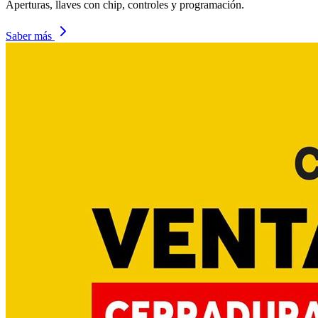
Aperturas, llaves con chip, controles y programación.
Saber más