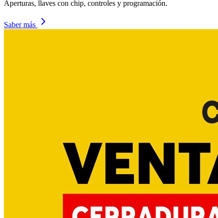
Aperturas, llaves con chip, controles y programación.
Saber más