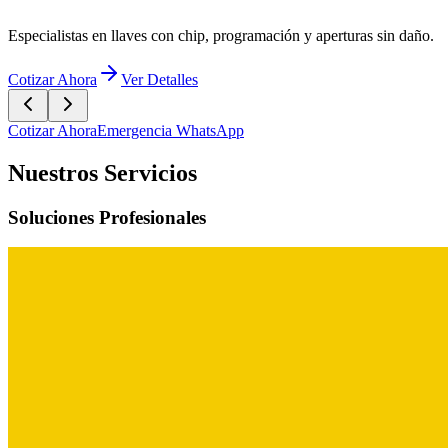
iendo lo que más importa: Expertos en seguridad residencial
ar Ahora
Ver Detalles
Cotizar Ahora
Emergencia WhatsApp
Nuestros Servicios
Soluciones Profesionales