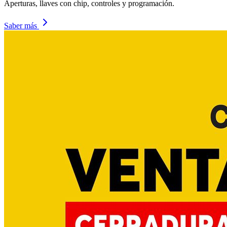
Aperturas, llaves con chip, controles y programación.
Saber más