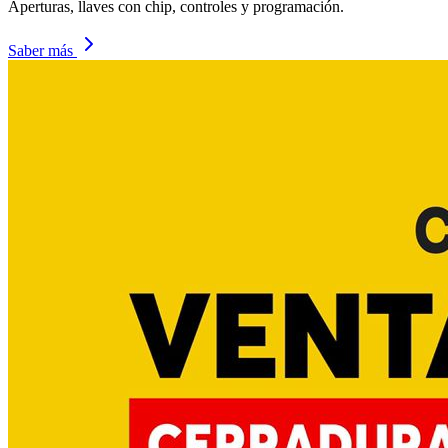
Aperturas, llaves con chip, controles y programación.
Saber más