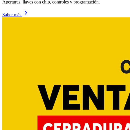
Aperturas, llaves con chip, controles y programación.
Saber más