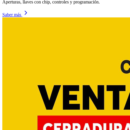
Aperturas, llaves con chip, controles y programación.
Saber más