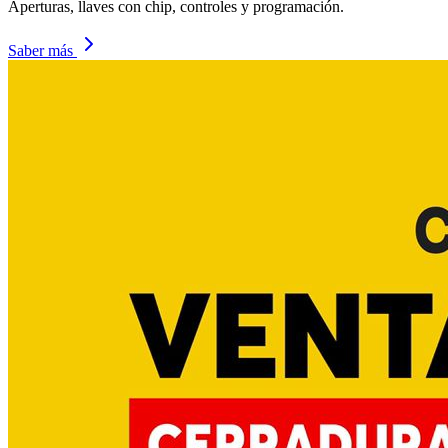
Aperturas, llaves con chip, controles y programación.
Saber más