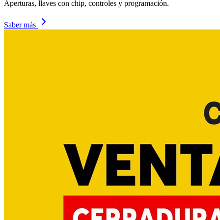
Aperturas, llaves con chip, controles y programación.
Saber más