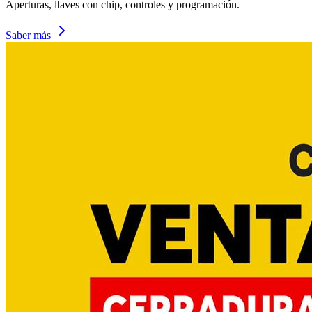
Aperturas, llaves con chip, controles y programación.
Saber más