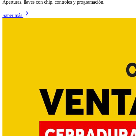
Aperturas, llaves con chip, controles y programación.
Saber más