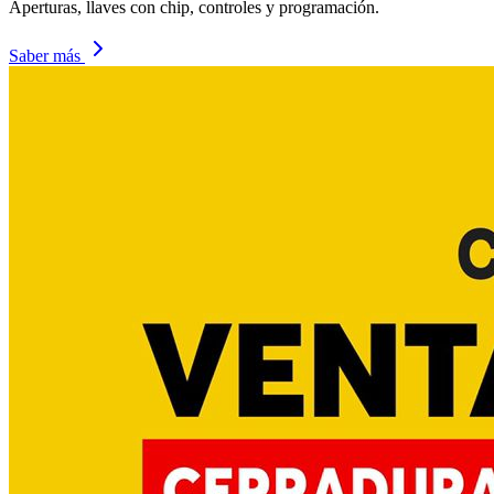
Aperturas, llaves con chip, controles y programación.
Saber más